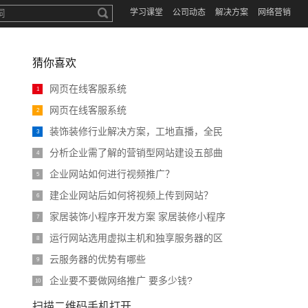
学习课堂
公司动态
解决方案
网络营销
猜你喜欢
网页在线客服系统
1
网页在线客服系统
2
装饰装修行业解决方案，工地直播，全民
3
分析企业需了解的营销型网站建设五部曲
4
企业网站如何进行视频推广？
5
建企业网站后如何将视频上传到网站？
6
家居装饰小程序开发方案 家居装修小程序
7
运行网站选用虚拟主机和独享服务器的区
8
云服务器的优势有哪些
9
企业要不要做网络推广 要多少钱?
10
扫描二维码手机打开